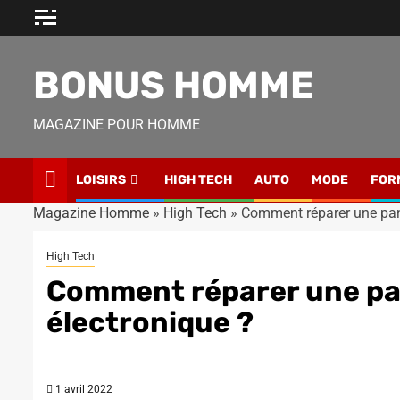
Skip
to
content
BONUS HOMME
MAGAZINE POUR HOMME
LOISIRS
HIGH TECH
AUTO
MODE
FOR
Magazine Homme
»
High Tech
»
Comment réparer une pann
High Tech
Comment réparer une pa
électronique ?
1 avril 2022