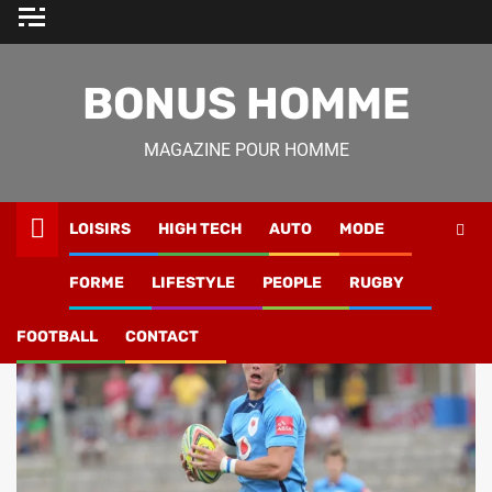
Skip
to
content
BONUS HOMME
MAGAZINE POUR HOMME
LOISIRS
HIGH TECH
AUTO
MODE
Magazine Homme
»
Rugby
»
Actualité Rugby
FORME
LIFESTYLE
PEOPLE
RUGBY
Actualité Rugby
FOOTBALL
CONTACT