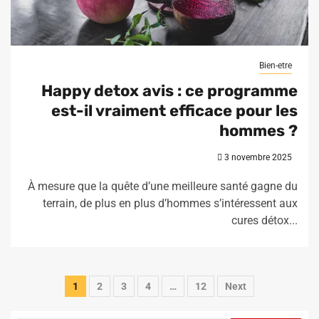
Bien-etre
Happy detox avis : ce programme
est-il vraiment efficace pour les
hommes ?
3 novembre 2025
À mesure que la quête d’une meilleure santé gagne du
terrain, de plus en plus d’hommes s’intéressent aux
cures détox...
Pagination
1
2
3
4
…
12
Next
des