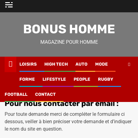
Skip
to
content
BONUS HOMME
MAGAZINE POUR HOMME
LOISIRS
HIGH TECH
AUTO
MODE
Magazine Homme
»
Contact
FORME
LIFESTYLE
PEOPLE
RUGBY
Contact
FOOTBALL
CONTACT
Pour nous contacter par email :
Pour toute demande merci de compléter le formulaire ci
dessous, veiller à bien préciser votre demande et d’indiquer
le nom du site en question.