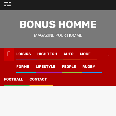
Skip
to
content
BONUS HOMME
MAGAZINE POUR HOMME
LOISIRS
HIGH TECH
AUTO
MODE
Magazine Homme
»
Classement ligue 2 football
FORME
LIFESTYLE
PEOPLE
RUGBY
Classement ligue 2
FOOTBALL
CONTACT
football