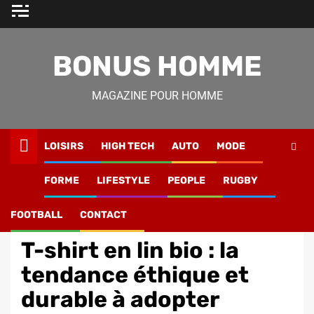
Skip
to
content
BONUS HOMME
MAGAZINE POUR HOMME
LOISIRS
HIGH TECH
AUTO
MODE
Magazine Homme
»
Mode
»
T-shirt en lin bio : la tendance
FORME
LIFESTYLE
PEOPLE
RUGBY
éthique et durable à adopter
FOOTBALL
CONTACT
Mode
T-shirt en lin bio : la
tendance éthique et
durable à adopter