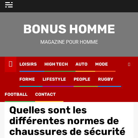
Skip
to
content
BONUS HOMME
MAGAZINE POUR HOMME
LOISIRS
HIGH TECH
AUTO
MODE
Magazine Homme
»
Mode
»
Quelles sont les différentes
FORME
LIFESTYLE
PEOPLE
RUGBY
normes de chaussures de sécurité ?
FOOTBALL
CONTACT
Mode
Quelles sont les
différentes normes de
chaussures de sécurité