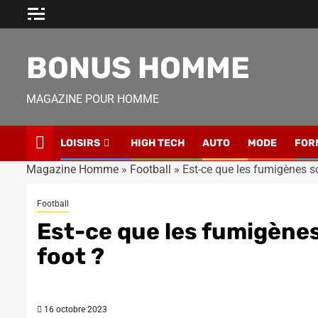
Skip
to
content
BONUS HOMME
MAGAZINE POUR HOMME
LOISIRS
HIGH TECH
AUTO
MODE
FOR
Magazine Homme
»
Football
»
Est-ce que les fumigènes so
Football
Est-ce que les fumigènes
foot ?
16 octobre 2023