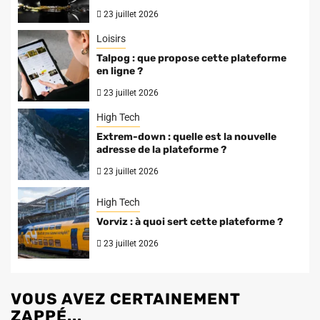
23 juillet 2026
Loisirs
Talpog : que propose cette plateforme
en ligne ?
23 juillet 2026
High Tech
Extrem-down : quelle est la nouvelle
adresse de la plateforme ?
23 juillet 2026
High Tech
Vorviz : à quoi sert cette plateforme ?
23 juillet 2026
VOUS AVEZ CERTAINEMENT
ZAPPÉ...