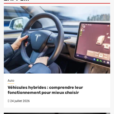
Auto
Véhicules hybrides : comprendre leur
fonctionnement pour mieux choisir
24 juillet 2026