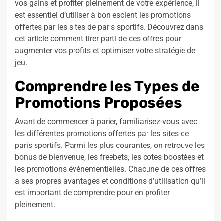
vos gains et profiter pleinement de votre expérience, il
est essentiel d’utiliser à bon escient les promotions
offertes par les sites de paris sportifs. Découvrez dans
cet article comment tirer parti de ces offres pour
augmenter vos profits et optimiser votre stratégie de
jeu.
Comprendre les Types de
Promotions Proposées
Avant de commencer à parier, familiarisez-vous avec
les différentes promotions offertes par les sites de
paris sportifs. Parmi les plus courantes, on retrouve les
bonus de bienvenue, les freebets, les cotes boostées et
les promotions événementielles. Chacune de ces offres
a ses propres avantages et conditions d’utilisation qu’il
est important de comprendre pour en profiter
pleinement.