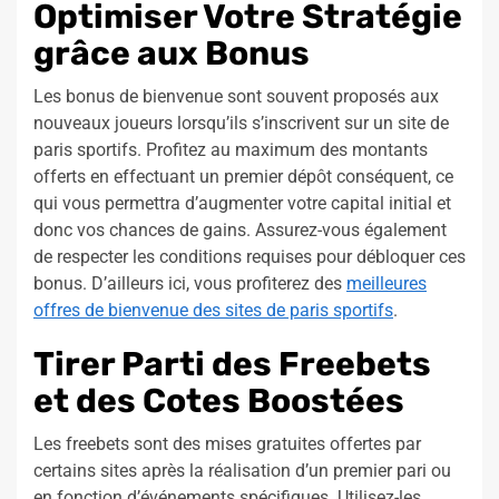
Optimiser Votre Stratégie
grâce aux Bonus
Les bonus de bienvenue sont souvent proposés aux
nouveaux joueurs lorsqu’ils s’inscrivent sur un site de
paris sportifs. Profitez au maximum des montants
offerts en effectuant un premier dépôt conséquent, ce
qui vous permettra d’augmenter votre capital initial et
donc vos chances de gains. Assurez-vous également
de respecter les conditions requises pour débloquer ces
bonus. D’ailleurs ici, vous profiterez des
meilleures
offres de bienvenue des sites de paris sportifs
.
Tirer Parti des Freebets
et des Cotes Boostées
Les freebets sont des mises gratuites offertes par
certains sites après la réalisation d’un premier pari ou
en fonction d’événements spécifiques. Utilisez-les