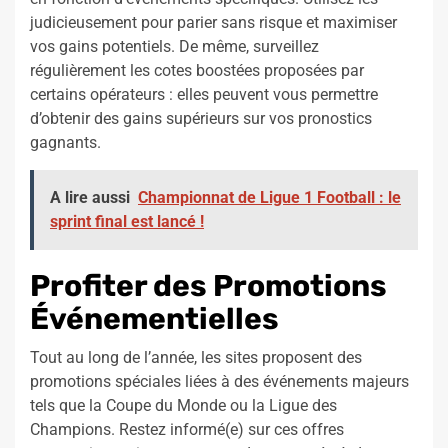
judicieusement pour parier sans risque et maximiser
vos gains potentiels. De même, surveillez
régulièrement les cotes boostées proposées par
certains opérateurs : elles peuvent vous permettre
d’obtenir des gains supérieurs sur vos pronostics
gagnants.
A lire aussi
Championnat de Ligue 1 Football : le
sprint final est lancé !
Profiter des Promotions
Événementielles
Tout au long de l’année, les sites proposent des
promotions spéciales liées à des événements majeurs
tels que la Coupe du Monde ou la Ligue des
Champions. Restez informé(e) sur ces offres