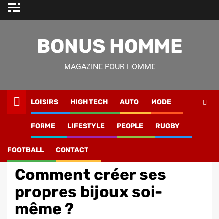
Skip
to
content
BONUS HOMME
MAGAZINE POUR HOMME
LOISIRS
HIGH TECH
AUTO
MODE
Magazine Homme
»
Mode
»
Comment créer ses propres
FORME
LIFESTYLE
PEOPLE
RUGBY
bijoux soi-même ?
FOOTBALL
CONTACT
Mode
Comment créer ses
propres bijoux soi-
même ?