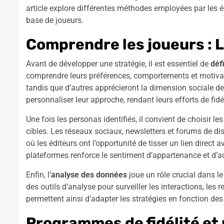
article explore différentes méthodes employées par les é
base de joueurs.
Comprendre les joueurs : L
Avant de développer une stratégie, il est essentiel de
déf
comprendre leurs préférences, comportements et motivati
tandis que d’autres apprécieront la dimension sociale des
personnaliser leur approche, rendant leurs efforts de fidé
Une fois les personas identifiés, il convient de choisir le
cibles. Les réseaux sociaux, newsletters et forums de di
où les éditeurs ont l’opportunité de tisser un lien direc
plateformes renforce le sentiment d’appartenance et d’au
Enfin, l’
analyse des données
joue un rôle crucial dans le
des outils d’analyse pour surveiller les interactions, les
permettent ainsi d’adapter les stratégies en fonction 
Programmes de fidélité e