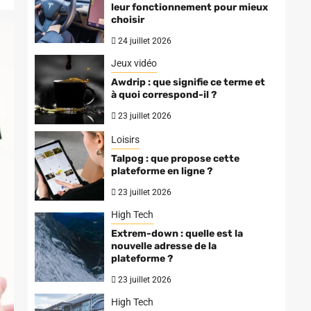
leur fonctionnement pour mieux
choisir
24 juillet 2026
Jeux vidéo
Awdrip : que signifie ce terme et
à quoi correspond-il ?
23 juillet 2026
Loisirs
Talpog : que propose cette
plateforme en ligne ?
23 juillet 2026
High Tech
Extrem-down : quelle est la
nouvelle adresse de la
plateforme ?
23 juillet 2026
High Tech