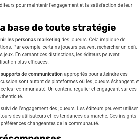
diteurs pour maintenir l’engagement et la satisfaction de leur
a base de toute stratégie
inir les personas marketing
des joueurs. Cela implique de
ons. Par exemple, certains joueurs peuvent rechercher un défi,
 jeux. En cernant ces distinctions, les éditeurs peuvent
lisation plus efficaces.
s
supports de communication
appropriés pour atteindre ces
scussion sont autant de plateformes où les joueurs échangent, e
t avec leur communauté. Un contenu régulier et engageant sur ces
thenticité.
 suivi de l’engagement des joueurs. Les éditeurs peuvent utiliser
 retours des utilisateurs et les tendances du marché. Ces insights
des préférences changeantes de la communauté.
t récompenses