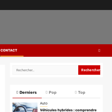
CONTACT
Rechercher :
Derniers
Pop
Top
Auto
Véhicules hybrides : comprendre