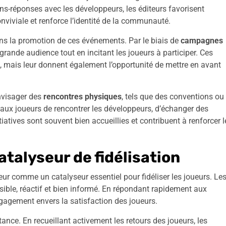
ns-réponses avec les développeurs, les éditeurs favorisent
onviviale et renforce l’identité de la communauté.
ns la promotion de ces événements. Par le biais de
campagnes
e grande audience tout en incitant les joueurs à participer. Ces
, mais leur donnent également l’opportunité de mettre en avant
nvisager des
rencontres physiques
, tels que des conventions ou
 aux joueurs de rencontrer les développeurs, d’échanger des
tiatives sont souvent bien accueillies et contribuent à renforcer l
atalyseur de fidélisation
eur comme un catalyseur essentiel pour fidéliser les joueurs. Le
essible, réactif et bien informé. En répondant rapidement aux
gagement envers la satisfaction des joueurs.
tance. En recueillant activement les retours des joueurs, les