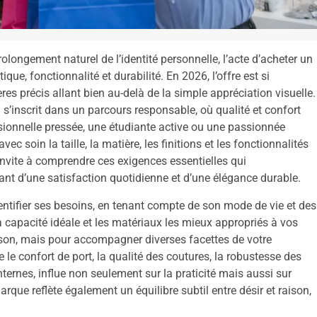
ongement naturel de l’identité personnelle, l’acte d’acheter un
e, fonctionnalité et durabilité. En 2026, l’offre est si
res précis allant bien au-delà de la simple appréciation visuelle.
 s’inscrit dans un parcours responsable, où qualité et confort
ssionnelle pressée, une étudiante active ou une passionnée
ec soin la taille, la matière, les finitions et les fonctionnalités
nvite à comprendre ces exigences essentielles qui
rant d’une satisfaction quotidienne et d’une élégance durable.
identifier ses besoins, en tenant compte de son mode de vie et des
la capacité idéale et les matériaux les mieux appropriés à vos
ison, mais pour accompagner diverses facettes de votre
e le confort de port, la qualité des coutures, la robustesse des
ernes, influe non seulement sur la praticité mais aussi sur
arque reflète également un équilibre subtil entre désir et raison,