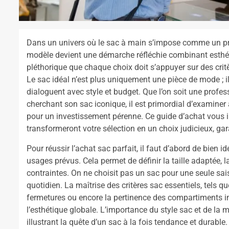
Dans un univers où le sac à main s’impose comme un prol
modèle devient une démarche réfléchie combinant esthétiqu
pléthorique que chaque choix doit s’appuyer sur des critè
Le sac idéal n’est plus uniquement une pièce de mode ; il
dialoguent avec style et budget. Que l’on soit une profe
cherchant son sac iconique, il est primordial d’examiner av
pour un investissement pérenne. Ce guide d’achat vous i
transformeront votre sélection en un choix judicieux, ga
Pour réussir l’achat sac parfait, il faut d’abord de bien 
usages prévus. Cela permet de définir la taille adaptée, 
contraintes. On ne choisit pas un sac pour une seule sa
quotidien. La maîtrise des critères sac essentiels, tels qu
fermetures ou encore la pertinence des compartiments int
l’esthétique globale. L’importance du style sac et de la m
illustrant la quête d’un sac à la fois tendance et durable.