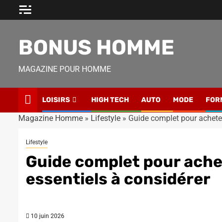
Skip
to
content
BONUS HOMME
MAGAZINE POUR HOMME
LOISIRS
HIGH TECH
AUTO
MODE
FOR
Magazine Homme
»
Lifestyle
»
Guide complet pour acheter 
Lifestyle
Guide complet pour achet
essentiels à considérer
10 juin 2026