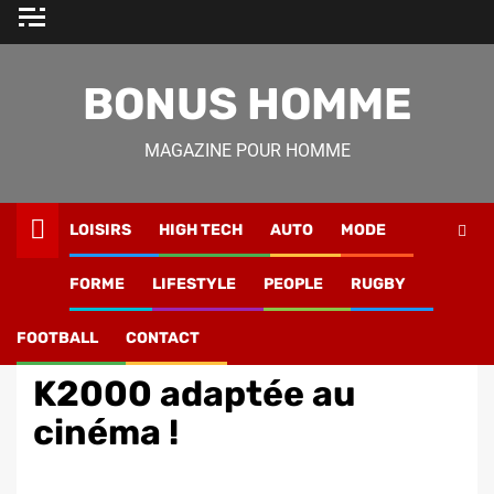
Skip
to
content
BONUS HOMME
MAGAZINE POUR HOMME
LOISIRS
HIGH TECH
AUTO
MODE
Magazine Homme
»
Loisirs
»
Cinéma
»
K2000 adaptée au
FORME
LIFESTYLE
PEOPLE
RUGBY
cinéma !
FOOTBALL
CONTACT
Cinéma
K2000 adaptée au
cinéma !