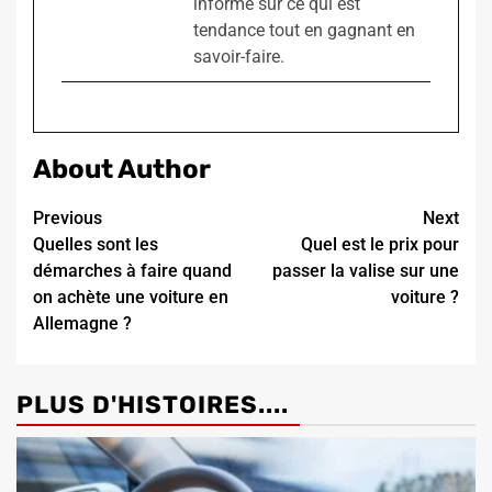
informé sur ce qui est
tendance tout en gagnant en
savoir-faire.
About Author
Continue
Previous
Next
Quelles sont les
Quel est le prix pour
Reading
démarches à faire quand
passer la valise sur une
on achète une voiture en
voiture ?
Allemagne ?
PLUS D'HISTOIRES....