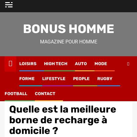
Skip
to
content
BONUS HOMME
MAGAZINE POUR HOMME
LOISIRS
HIGH TECH
AUTO
MODE
Magazine Homme
»
Auto
»
Quelle est la meilleure borne de
FORME
LIFESTYLE
PEOPLE
RUGBY
recharge à domicile ?
FOOTBALL
CONTACT
Auto
Quelle est la meilleure
borne de recharge à
domicile ?