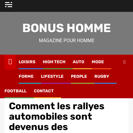
Skip
to
content
BONUS HOMME
MAGAZINE POUR HOMME
LOISIRS
HIGH TECH
AUTO
MODE
Magazine Homme
»
Lifestyle
»
Comment les rallyes
FORME
LIFESTYLE
PEOPLE
RUGBY
automobiles sont devenus des événements mythiques.
FOOTBALL
CONTACT
Auto
Comment les rallyes
automobiles sont
devenus des