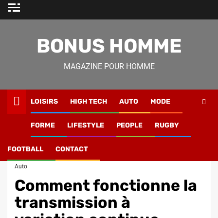
Skip
to
content
BONUS HOMME
MAGAZINE POUR HOMME
LOISIRS
HIGH TECH
AUTO
MODE
Magazine Homme
»
Lifestyle
»
Comment fonctionne la
FORME
LIFESTYLE
PEOPLE
RUGBY
transmission à variation continue (CVT) et pourquoi est-elle
critiquée par les puristes ?
FOOTBALL
CONTACT
Auto
Comment fonctionne la
transmission à