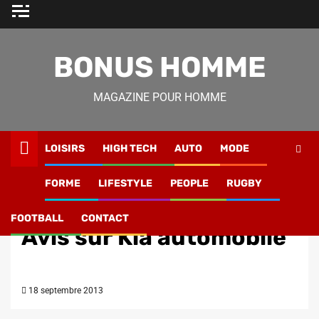
Skip
to
content
BONUS HOMME
MAGAZINE POUR HOMME
LOISIRS
HIGH TECH
AUTO
MODE
Magazine Homme
»
Auto
»
Avis sur Kia automobile
FORME
LIFESTYLE
PEOPLE
RUGBY
Auto
FOOTBALL
CONTACT
Avis sur Kia automobile
18 septembre 2013