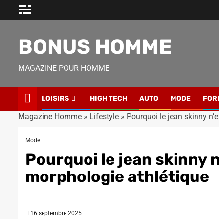
Skip
to
content
BONUS HOMME
MAGAZINE POUR HOMME
LOISIRS
HIGH TECH
AUTO
MODE
FOR
Magazine Homme
»
Lifestyle
»
Pourquoi le jean skinny n’
Mode
Pourquoi le jean skinny n
morphologie athlétique
16 septembre 2025