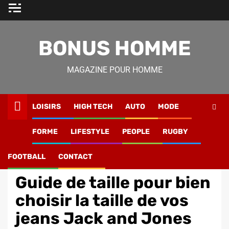
Skip
to
content
BONUS HOMME
MAGAZINE POUR HOMME
LOISIRS
HIGH TECH
AUTO
MODE
Magazine Homme
»
Mode
»
Guide de taille pour bien
FORME
LIFESTYLE
PEOPLE
RUGBY
choisir la taille de vos jeans Jack and Jones
FOOTBALL
CONTACT
Mode
Guide de taille pour bien
choisir la taille de vos
jeans Jack and Jones