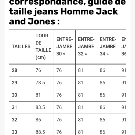
correspondance, guide de
taille jeans Homme Jack
and Jones :
TOUR
ENTRE-
ENTRE-
ENTRE-
ENTR
DE
TAILLES
JAMBE
JAMBE
JAMBE
JAMB
TAILLE
30 »
32 »
34 »
36 »
(cm)
28
76
76
81
86
91
29
78.5
76
81
86
91
30
81
76
81
86
91
31
83.5
76
81
86
91
32
86
76
81
86
91
33
88.5
76
81
86
91