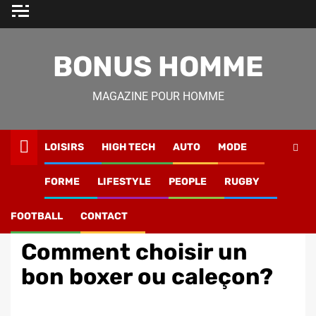
Skip
to
content
BONUS HOMME
MAGAZINE POUR HOMME
LOISIRS
HIGH TECH
AUTO
MODE
Magazine Homme
»
Mode
»
Comment choisir un bon boxer
FORME
LIFESTYLE
PEOPLE
RUGBY
ou caleçon?
FOOTBALL
CONTACT
Mode
Comment choisir un
bon boxer ou caleçon?