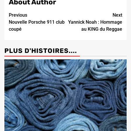
About Author
Continue
Previous
Next
Nouvelle Porsche 911 club
Yannick Noah : Hommage
Reading
coupé
au KING du Reggae
PLUS D'HISTOIRES....