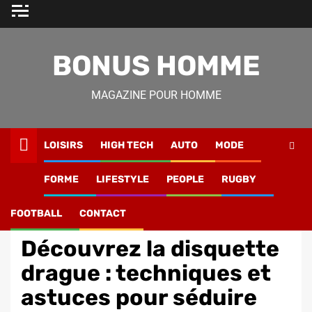
Skip
to
content
BONUS HOMME
MAGAZINE POUR HOMME
LOISIRS
HIGH TECH
AUTO
MODE
Magazine Homme
»
Lifestyle
»
Découvrez la disquette
FORME
LIFESTYLE
PEOPLE
RUGBY
drague : techniques et astuces pour séduire avec succès
FOOTBALL
CONTACT
Lifestyle
Découvrez la disquette
drague : techniques et
astuces pour séduire