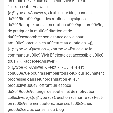
un mode de vie plus sain selon Vivir Eficiente
? », »acceptedAnswer »:
{« @type »: »Answer », »text »: »Le blog conseille
du2019intu00e9grer des routines physiques,
du2019adopter une alimentation u00e9quilibru00e9e,
de pratiquer la mu00e9ditation et de
du00e9sencombrer son espace de vie pour
amu00e9liorer le bien-u00eatre au quotidien. »}},
{« @type »: »Question », »name »: »Est-ce que la
communautu00e9 Vivir Eficiente est accessible u00e0
tous ? », »acceptedAnswer »:
{« @type »: »Answer », »text »: »Oui, elle est
conu00e7ue pour rassembler tous ceux qui souhaitent
progresser dans leur organisation et leur
productivitu00e9, offrant un espace
du2019u00e9change, de soutien et de motivation
collective. »}},{« @type »: »Question », »name »: »Peut-
on ru00e9ellement automatiser ses tu00e2ches
gru00e2ce aux conseils du blog