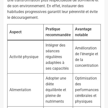
une transformation plus respectueuse de soi-même et
de son environnement. En effet, instaurer des
habitudes progressives garantit leur pérennité et évite
le découragement.
Pratique
Avantage
Aspect
recommandée
notable
Intégrer des
Amélioration
séances
de l’énergie et
Activité physique
régulières
de la
adaptées à
concentration
ses capacités
Adopter une
Optimisation
diète
des
Alimentation
équilibrée et
performances
pleine de
cérébrales et
nutriments
physiques