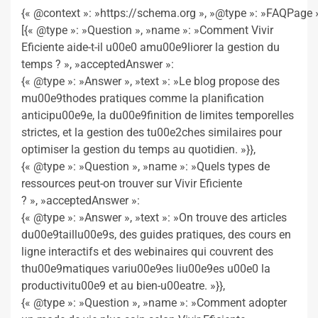
{« @context »: »https://schema.org », »@type »: »FAQPage »
[{« @type »: »Question », »name »: »Comment Vivir
Eficiente aide-t-il u00e0 amu00e9liorer la gestion du
temps ? », »acceptedAnswer »:
{« @type »: »Answer », »text »: »Le blog propose des
mu00e9thodes pratiques comme la planification
anticipu00e9e, la du00e9finition de limites temporelles
strictes, et la gestion des tu00e2ches similaires pour
optimiser la gestion du temps au quotidien. »}},
{« @type »: »Question », »name »: »Quels types de
ressources peut-on trouver sur Vivir Eficiente
? », »acceptedAnswer »:
{« @type »: »Answer », »text »: »On trouve des articles
du00e9taillu00e9s, des guides pratiques, des cours en
ligne interactifs et des webinaires qui couvrent des
thu00e9matiques variu00e9es liu00e9es u00e0 la
productivitu00e9 et au bien-u00eatre. »}},
{« @type »: »Question », »name »: »Comment adopter