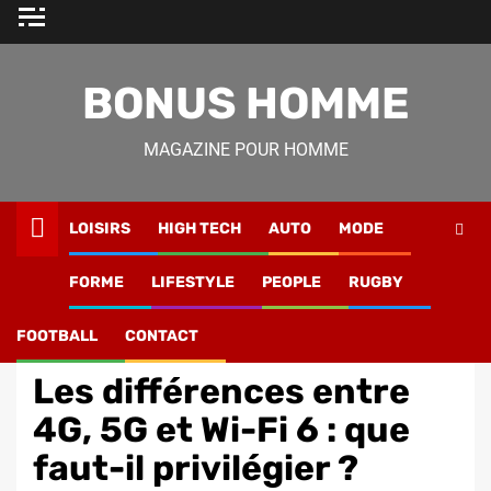
Skip
to
content
BONUS HOMME
MAGAZINE POUR HOMME
LOISIRS
HIGH TECH
AUTO
MODE
Magazine Homme
»
Lifestyle
»
Les différences entre 4G,
FORME
LIFESTYLE
PEOPLE
RUGBY
5G et Wi-Fi 6 : que faut-il privilégier ?
FOOTBALL
CONTACT
High Tech
Les différences entre
4G, 5G et Wi-Fi 6 : que
faut-il privilégier ?