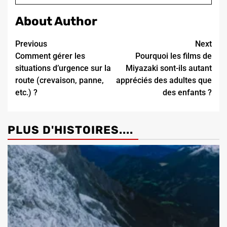
About Author
Continue
Previous
Next
Comment gérer les
Pourquoi les films de
Reading
situations d’urgence sur la
Miyazaki sont-ils autant
route (crevaison, panne,
appréciés des adultes que
etc.) ?
des enfants ?
PLUS D'HISTOIRES....