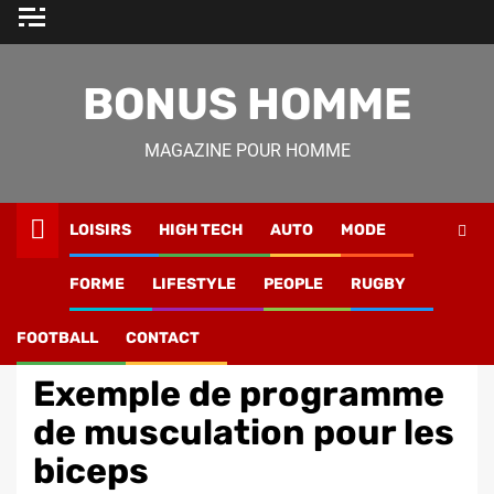
Skip
to
content
BONUS HOMME
MAGAZINE POUR HOMME
LOISIRS
HIGH TECH
AUTO
MODE
Magazine Homme
»
Forme
»
Musculation
»
Exemple de
FORME
LIFESTYLE
PEOPLE
RUGBY
programme de musculation pour les biceps
FOOTBALL
CONTACT
Musculation
Exemple de programme
de musculation pour les
biceps