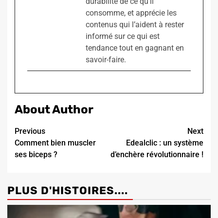
durabilité de ce qu'il
consomme, et apprécie les
contenus qui l’aident à rester
informé sur ce qui est
tendance tout en gagnant en
savoir-faire.
About Author
Continue
Previous
Next
Comment bien muscler
Edealclic : un système
Reading
ses biceps ?
d’enchère révolutionnaire !
PLUS D'HISTOIRES....