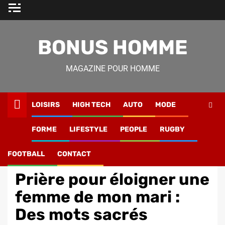
Skip
to
content
BONUS HOMME
MAGAZINE POUR HOMME
LOISIRS
HIGH TECH
AUTO
MODE
Magazine Homme
»
Lifestyle
»
Prière pour éloigner une
FORME
LIFESTYLE
PEOPLE
RUGBY
femme de mon mari : Des mots sacrés
FOOTBALL
CONTACT
Bien-etre
Prière pour éloigner une
femme de mon mari :
Des mots sacrés