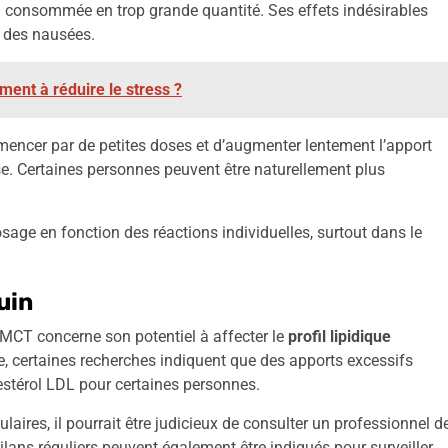
 ou consommée en trop grande quantité. Ses effets indésirables
t des nausées.
iment à réduire le stress ?
mmencer par de petites doses et d’augmenter lentement l’apport
se. Certaines personnes peuvent être naturellement plus
dosage en fonction des réactions individuelles, surtout dans le
uin
MCT concerne son potentiel à affecter le
profil lipidique
tre, certaines recherches indiquent que des apports excessifs
stérol LDL pour certaines personnes.
ires, il pourrait être judicieux de consulter un professionnel d
ilans réguliers peuvent également être indiqués pour surveiller