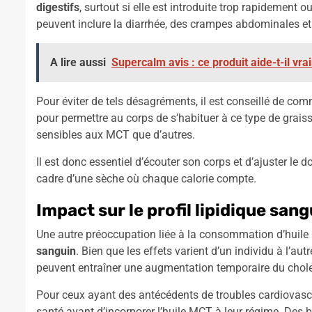
digestifs
, surtout si elle est introduite trop rapidement
peuvent inclure la diarrhée, des crampes abdominales e
A lire aussi
Supercalm avis : ce produit aide-t-il vra
Pour éviter de tels désagréments, il est conseillé de co
pour permettre au corps de s’habituer à ce type de grais
sensibles aux MCT que d’autres.
Il est donc essentiel d’écouter son corps et d’ajuster le 
cadre d’une sèche où chaque calorie compte.
Impact sur le profil lipidique sang
Une autre préoccupation liée à la consommation d’huile 
sanguin
. Bien que les effets varient d’un individu à l’au
peuvent entraîner une augmentation temporaire du chole
Pour ceux ayant des antécédents de troubles cardiovascula
santé avant d’incorporer l’huile MCT à leur régime. Des b