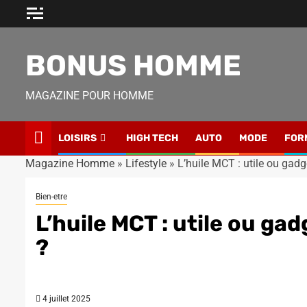
Skip
to
content
BONUS HOMME
MAGAZINE POUR HOMME
LOISIRS
HIGH TECH
AUTO
MODE
FOR
Magazine Homme
»
Lifestyle
»
L’huile MCT : utile ou gadg
Bien-etre
L’huile MCT : utile ou ga
?
4 juillet 2025