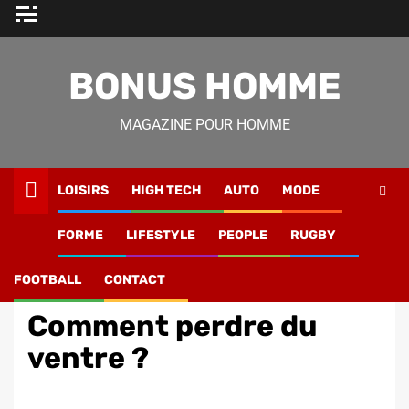
Skip
to
content
BONUS HOMME
MAGAZINE POUR HOMME
LOISIRS
HIGH TECH
AUTO
MODE
Magazine Homme
»
Forme
»
Bien-etre
»
Comment perdre
FORME
LIFESTYLE
PEOPLE
RUGBY
du ventre ?
FOOTBALL
CONTACT
Bien-etre
Comment perdre du
ventre ?