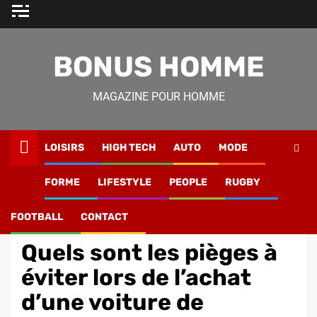
Skip
to
content
BONUS HOMME
MAGAZINE POUR HOMME
LOISIRS
HIGH TECH
AUTO
MODE
Magazine Homme
»
Lifestyle
»
Quels sont les pièges à
FORME
LIFESTYLE
PEOPLE
RUGBY
éviter lors de l’achat d’une voiture de collection ?
FOOTBALL
CONTACT
Auto
Quels sont les pièges à
éviter lors de l’achat
d’une voiture de