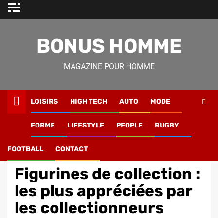
Skip
to
content
BONUS HOMME
MAGAZINE POUR HOMME
LOISIRS
HIGH TECH
AUTO
MODE
Magazine Homme
»
Loisirs
»
Figurines de collection : les
FORME
LIFESTYLE
PEOPLE
RUGBY
plus appréciées par les collectionneurs
FOOTBALL
CONTACT
Loisirs
Figurines de collection :
les plus appréciées par
les collectionneurs