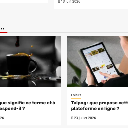
13 juin 2026
..
Loisirs
que signifie ce terme et à
Talpog : que propose cet
espond-il ?
plateforme en ligne ?
026
23 juillet 2026