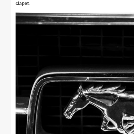
clapet
.