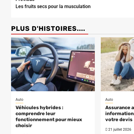
Continue
Les fruits secs pour la musculation
Reading
PLUS D'HISTOIRES....
Auto
Auto
Véhicules hybrides :
Assurance au
comprendre leur
informations
fonctionnement pour mieux
votre devis
choisir
21 juillet 2026