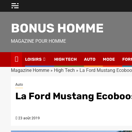
Skip
to
content
BONUS HOMME
MAGAZINE POUR HOMME
LOISIRS
HIGH TECH
AUTO
MODE
FOR
Magazine Homme
»
High Tech
»
La Ford Mustang Ecoboos
Auto
La Ford Mustang Ecoboos
23 août 2019