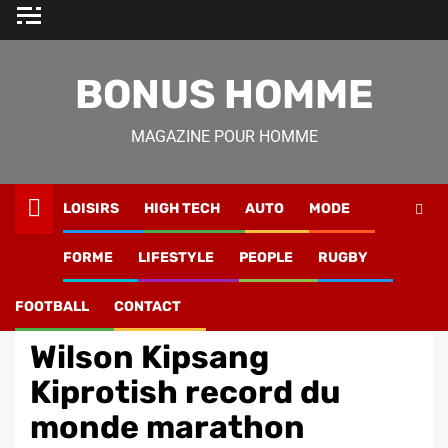
Skip
to
content
BONUS HOMME
MAGAZINE POUR HOMME
LOISIRS
HIGH TECH
AUTO
MODE
Magazine Homme
»
Mode
»
Wilson Kipsang Kiprotish
FORME
LIFESTYLE
PEOPLE
RUGBY
record du monde marathon
FOOTBALL
CONTACT
Mode
Wilson Kipsang
Kiprotish record du
monde marathon