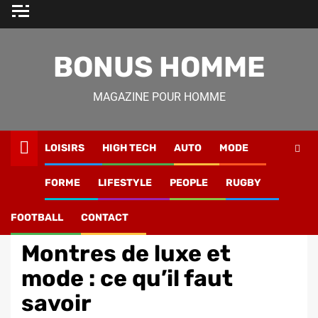
Skip
to
content
BONUS HOMME
MAGAZINE POUR HOMME
LOISIRS
HIGH TECH
AUTO
MODE
Magazine Homme
»
Mode
»
Montres de luxe et mode : ce
FORME
LIFESTYLE
PEOPLE
RUGBY
qu’il faut savoir
FOOTBALL
CONTACT
Mode
Montres de luxe et
mode : ce qu’il faut
savoir