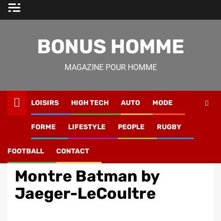
Skip
to
content
BONUS HOMME
MAGAZINE POUR HOMME
LOISIRS
HIGH TECH
AUTO
MODE
Magazine Homme
»
Mode
»
Montre Batman by Jaeger-
FORME
LIFESTYLE
PEOPLE
RUGBY
LeCoultre
FOOTBALL
CONTACT
Mode
Montre Batman by
Jaeger-LeCoultre