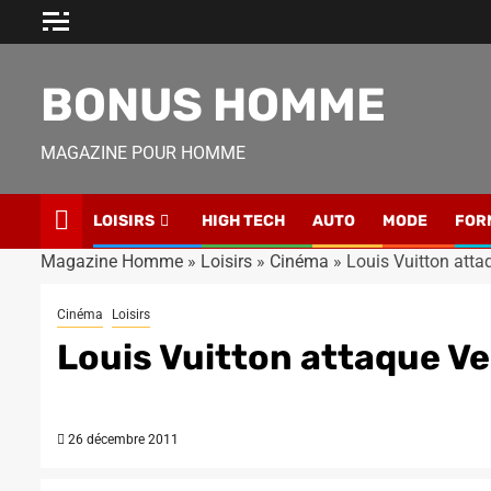
Skip
to
content
BONUS HOMME
MAGAZINE POUR HOMME
LOISIRS
HIGH TECH
AUTO
MODE
FOR
Magazine Homme
»
Loisirs
»
Cinéma
»
Louis Vuitton atta
Cinéma
Loisirs
Louis Vuitton attaque Ve
26 décembre 2011