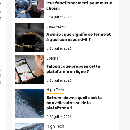
leur fonctionnement pour mieux
e
choisir
3
24 juillet 2026
s
Jeux vidéo
Awdrip : que signifie ce terme et
n
à quoi correspond-il ?
.
23 juillet 2026
n
Loisirs
Talpog : que propose cette
a
plateforme en ligne ?
t
23 juillet 2026
t
High Tech
Extrem-down : quelle est la
nouvelle adresse de la
plateforme ?
23 juillet 2026
High Tech