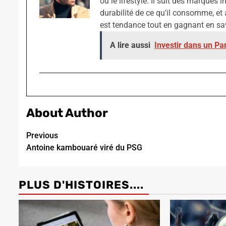
ou le lifestyle. Il suit des marques 
durabilité de ce qu'il consomme, et 
est tendance tout en gagnant en sav
A lire aussi
Investir dans un Pa
About Author
Continue
Previous
Antoine kambouaré viré du PSG
Reading
PLUS D'HISTOIRES....