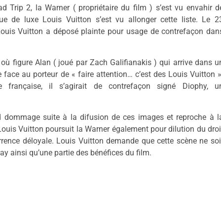
d Trip 2, la Warner ( propriétaire du film ) s’est vu envahir d
e de luxe Louis Vuitton s’est vu allonger cette liste. Le 2
Louis Vuitton a déposé plainte pour usage de contrefaçon dan
 où figure Alan ( joué par Zach Galifianakis ) qui arrive dans u
 face au porteur de « faire attention… c’est des Louis Vuitton »
française, il s’agirait de contrefaçon signé Diophy, u
urd dommage suite à la difusion de ces images et reproche à l
uis Vuitton poursuit la Warner également pour dilution du droi
urrence déloyale. Louis Vuitton demande que cette scène ne soi
ay ainsi qu’une partie des bénéfices du film.