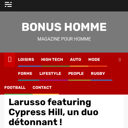
Skip
to
content
BONUS HOMME
MAGAZINE POUR HOMME
LOISIRS
HIGH TECH
AUTO
MODE
Magazine Homme
»
Loisirs
»
Musique
»
Larusso featuring
FORME
LIFESTYLE
PEOPLE
RUGBY
Cypress Hill, un duo détonnant !
FOOTBALL
CONTACT
Loisirs
Musique
Larusso featuring
Cypress Hill, un duo
détonnant !