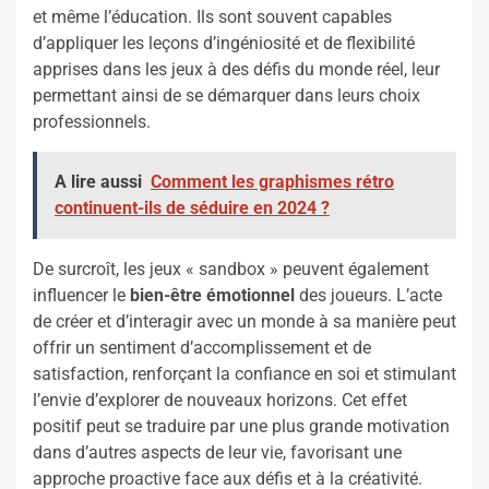
et même l’éducation. Ils sont souvent capables
d’appliquer les leçons d’ingéniosité et de flexibilité
apprises dans les jeux à des défis du monde réel, leur
permettant ainsi de se démarquer dans leurs choix
professionnels.
A lire aussi
Comment les graphismes rétro
continuent-ils de séduire en 2024 ?
De surcroît, les jeux « sandbox » peuvent également
influencer le
bien-être émotionnel
des joueurs. L’acte
de créer et d’interagir avec un monde à sa manière peut
offrir un sentiment d’accomplissement et de
satisfaction, renforçant la confiance en soi et stimulant
l’envie d’explorer de nouveaux horizons. Cet effet
positif peut se traduire par une plus grande motivation
dans d’autres aspects de leur vie, favorisant une
approche proactive face aux défis et à la créativité.