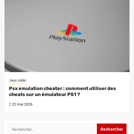
Jeux vidéo
Psx emulation cheater : comment utiliser des
cheats sur un émulateur PS1 ?
22 mai 2026
Rechercher :