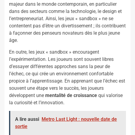
majeur dans le monde contemporain, en particulier
dans des secteurs comme la technologie, le design et
l’entrepreneuriat. Ainsi, les jeux « sandbox » ne se
contentent pas d’être un divertissement ; ils contribuent
à façonner des penseurs novateurs dès le plus jeune
âge.
En outre, les jeux « sandbox » encouragent
l’expérimentation. Les joueurs sont souvent libres
d’essayer différentes approches sans la peur de
l’échec, ce qui crée un environnement confortable
propice à l’apprentissage. En apprenant que l’échec est
souvent une étape vers le succès, les joueurs
développent une
mentalité de croissance
qui valorise
la curiosité et l’innovation.
A lire aussi
Metro Last Light : nouvelle date de
sortie