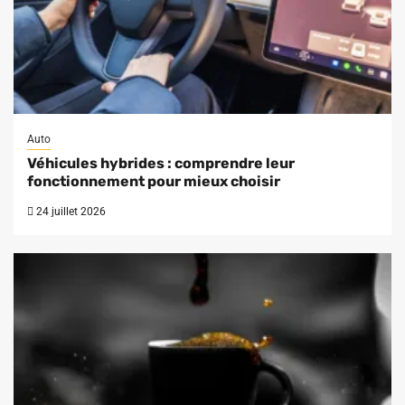
Auto
Véhicules hybrides : comprendre leur
fonctionnement pour mieux choisir
24 juillet 2026