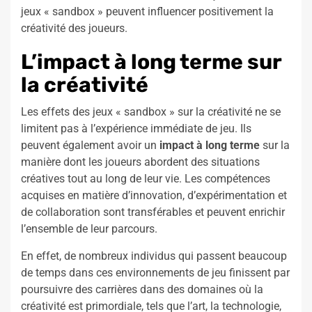
jeux « sandbox » peuvent influencer positivement la
créativité des joueurs.
L’impact à long terme sur
la créativité
Les effets des jeux « sandbox » sur la créativité ne se
limitent pas à l’expérience immédiate de jeu. Ils
peuvent également avoir un
impact à long terme
sur la
manière dont les joueurs abordent des situations
créatives tout au long de leur vie. Les compétences
acquises en matière d’innovation, d’expérimentation et
de collaboration sont transférables et peuvent enrichir
l’ensemble de leur parcours.
En effet, de nombreux individus qui passent beaucoup
de temps dans ces environnements de jeu finissent par
poursuivre des carrières dans des domaines où la
créativité est primordiale, tels que l’art, la technologie,