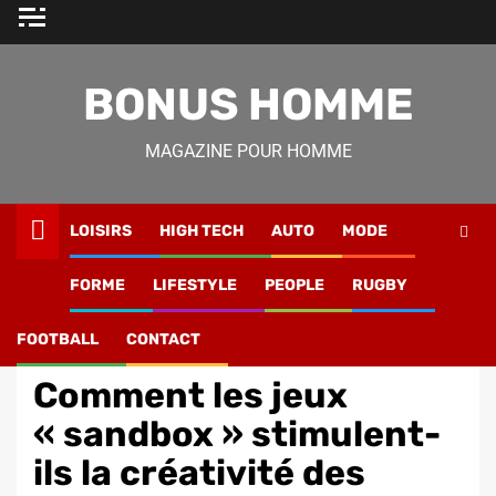
Skip
to
content
BONUS HOMME
MAGAZINE POUR HOMME
LOISIRS
HIGH TECH
AUTO
MODE
Magazine Homme
»
Lifestyle
»
Comment les jeux
FORME
LIFESTYLE
PEOPLE
RUGBY
« sandbox » stimulent-ils la créativité des joueurs ?
FOOTBALL
CONTACT
Jeux vidéo
Comment les jeux
« sandbox » stimulent-
ils la créativité des