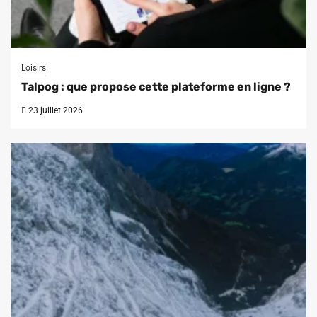
Loisirs
Talpog : que propose cette plateforme en ligne ?
23 juillet 2026