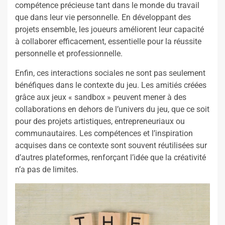
compétence précieuse tant dans le monde du travail
que dans leur vie personnelle. En développant des
projets ensemble, les joueurs améliorent leur capacité
à collaborer efficacement, essentielle pour la réussite
personnelle et professionnelle.
Enfin, ces interactions sociales ne sont pas seulement
bénéfiques dans le contexte du jeu. Les amitiés créées
grâce aux jeux « sandbox » peuvent mener à des
collaborations en dehors de l’univers du jeu, que ce soit
pour des projets artistiques, entrepreneuriaux ou
communautaires. Les compétences et l’inspiration
acquises dans ce contexte sont souvent réutilisées sur
d’autres plateformes, renforçant l’idée que la créativité
n’a pas de limites.