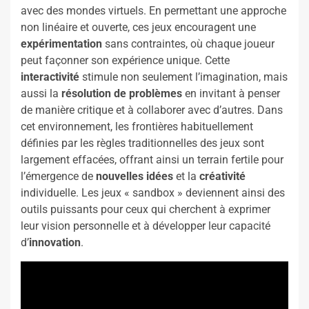
avec des mondes virtuels. En permettant une approche
non linéaire et ouverte, ces jeux encouragent une
expérimentation
sans contraintes, où chaque joueur
peut façonner son expérience unique. Cette
interactivité
stimule non seulement l’imagination, mais
aussi la
résolution de problèmes
en invitant à penser
de manière critique et à collaborer avec d’autres. Dans
cet environnement, les frontières habituellement
définies par les règles traditionnelles des jeux sont
largement effacées, offrant ainsi un terrain fertile pour
l’émergence de
nouvelles idées
et la
créativité
individuelle. Les jeux « sandbox » deviennent ainsi des
outils puissants pour ceux qui cherchent à exprimer
leur vision personnelle et à développer leur capacité
d’
innovation
.