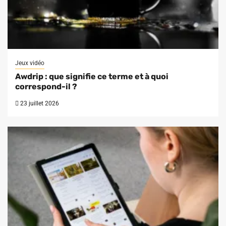
Jeux vidéo
Awdrip : que signifie ce terme et à quoi
correspond-il ?
23 juillet 2026