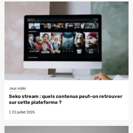
Jeux vidéo
Seko stream : quels contenus peut-on retrouver
sur cette plateforme ?
23 juillet 2026