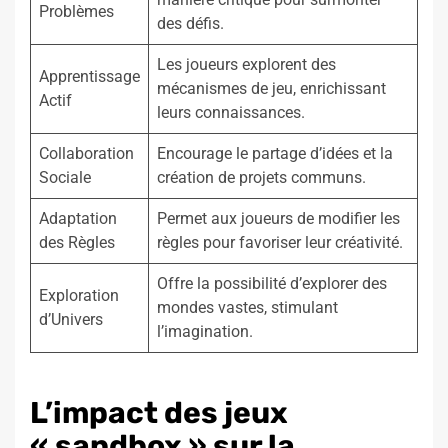
Problèmes
des défis.
Les joueurs explorent des
Apprentissage
mécanismes de jeu, enrichissant
Actif
leurs connaissances.
Collaboration
Encourage le partage d’idées et la
Sociale
création de projets communs.
Adaptation
Permet aux joueurs de modifier les
des Règles
règles pour favoriser leur créativité.
Offre la possibilité d’explorer des
Exploration
mondes vastes, stimulant
d’Univers
l’imagination.
L’impact des jeux
« sandbox » sur la