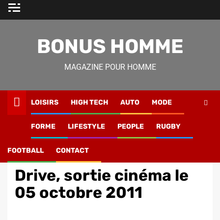
Skip
to
content
BONUS HOMME
MAGAZINE POUR HOMME
LOISIRS
HIGH TECH
AUTO
MODE
Magazine Homme
»
Loisirs
»
Drive, sortie cinéma le 05
FORME
LIFESTYLE
PEOPLE
RUGBY
octobre 2011
FOOTBALL
CONTACT
Loisirs
Drive, sortie cinéma le
05 octobre 2011