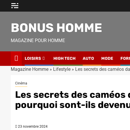
Skip
to
content
BONUS HOMME
MAGAZINE POUR HOMME
LOISIRS
HIGH TECH
AUTO
MODE
FOR
Magazine Homme
»
Lifestyle
»
Les secrets des caméos dan
Cinéma
Les secrets des caméos d
pourquoi sont-ils deven
23 novembre 2024