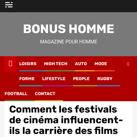
Skip
to
content
BONUS HOMME
MAGAZINE POUR HOMME
LOISIRS
HIGH TECH
AUTO
MODE
Magazine Homme
»
Lifestyle
»
Comment les festivals de
FORME
LIFESTYLE
PEOPLE
RUGBY
cinéma influencent-ils la carrière des films primés ?
FOOTBALL
CONTACT
Cinéma
Comment les festivals
de cinéma influencent-
ils la carrière des films