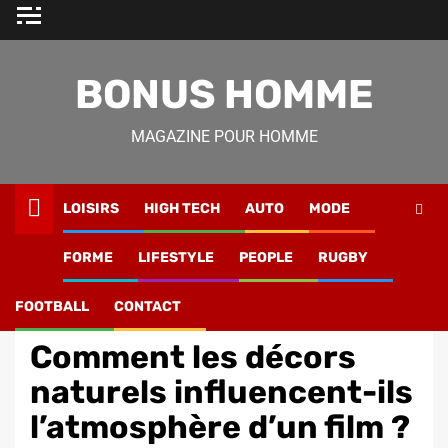
Skip
to
content
BONUS HOMME
MAGAZINE POUR HOMME
LOISIRS
HIGH TECH
AUTO
MODE
Magazine Homme
»
Lifestyle
»
Comment les décors
FORME
LIFESTYLE
PEOPLE
RUGBY
naturels influencent-ils l’atmosphère d’un film ?
FOOTBALL
CONTACT
Cinéma
Comment les décors
naturels influencent-ils
l’atmosphère d’un film ?