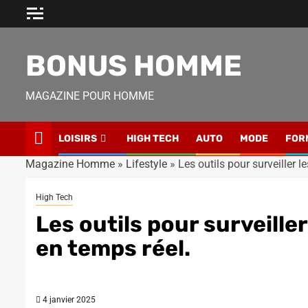
Skip
to
content
BONUS HOMME
MAGAZINE POUR HOMME
LOISIRS
HIGH TECH
AUTO
MODE
FOR
Magazine Homme
»
Lifestyle
»
Les outils pour surveiller 
High Tech
Les outils pour surveill
en temps réel.
4 janvier 2025