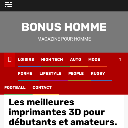
Skip
to
content
BONUS HOMME
MAGAZINE POUR HOMME
LOISIRS
HIGH TECH
AUTO
MODE
Magazine Homme
»
Lifestyle
»
Les meilleures imprimantes
FORME
LIFESTYLE
PEOPLE
RUGBY
3D pour débutants et amateurs.
FOOTBALL
CONTACT
High Tech
Les meilleures
imprimantes 3D pour
débutants et amateurs.