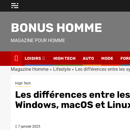
Skip
to
content
BONUS HOMME
MAGAZINE POUR HOMME
LOISIRS
HIGH TECH
AUTO
MODE
FOR
Magazine Homme
»
Lifestyle
»
Les différences entre les 
High Tech
Les différences entre le
Windows, macOS et Linu
7 janvier 2025