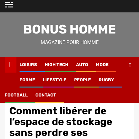
Skip
to
content
BONUS HOMME
MAGAZINE POUR HOMME
LOISIRS
HIGH TECH
AUTO
MODE
Magazine Homme
»
Lifestyle
»
Comment libérer de
FORME
LIFESTYLE
PEOPLE
RUGBY
l’espace de stockage sans perdre ses données.
FOOTBALL
CONTACT
High Tech
Comment libérer de
l’espace de stockage
sans perdre ses