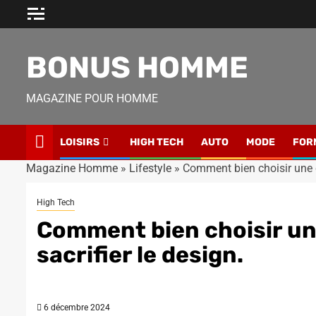
Skip
to
content
BONUS HOMME
MAGAZINE POUR HOMME
LOISIRS
HIGH TECH
AUTO
MODE
FOR
Magazine Homme
»
Lifestyle
»
Comment bien choisir une c
High Tech
Comment bien choisir un
sacrifier le design.
6 décembre 2024