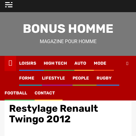
Skip
to
content
BONUS HOMME
MAGAZINE POUR HOMME
LOISIRS
HIGH TECH
AUTO
MODE
Magazine Homme
»
Auto
»
Restylage Renault Twingo
FORME
LIFESTYLE
PEOPLE
RUGBY
2012
FOOTBALL
CONTACT
Auto
Restylage Renault
Twingo 2012