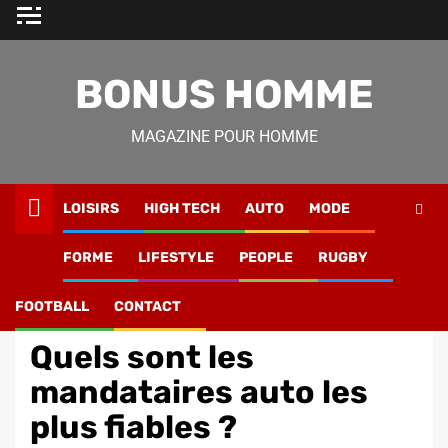
Skip
to
content
BONUS HOMME
MAGAZINE POUR HOMME
LOISIRS
HIGH TECH
AUTO
MODE
Magazine Homme
»
Auto
»
Quels sont les mandataires
FORME
LIFESTYLE
PEOPLE
RUGBY
auto les plus fiables ?
FOOTBALL
CONTACT
Auto
Quels sont les
mandataires auto les
plus fiables ?