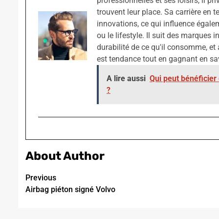
professionnelles et ses loisirs, il pr
trouvent leur place. Sa carrière en t
innovations, ce qui influence égale
ou le lifestyle. Il suit des marques 
durabilité de ce qu'il consomme, et 
est tendance tout en gagnant en sav
A lire aussi
Qui peut bénéficie
?
About Author
Continue
Previous
Airbag piéton signé Volvo
Reading