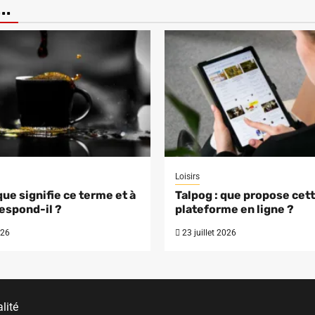
..
Loisirs
que signifie ce terme et à
Talpog : que propose cet
espond-il ?
plateforme en ligne ?
026
23 juillet 2026
lité