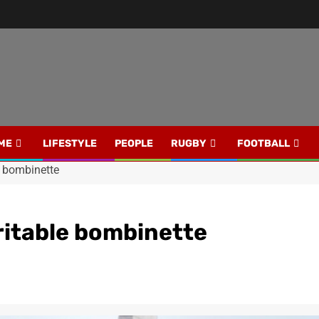
ME
LIFESTYLE
PEOPLE
RUGBY
FOOTBALL
e bombinette
ritable bombinette