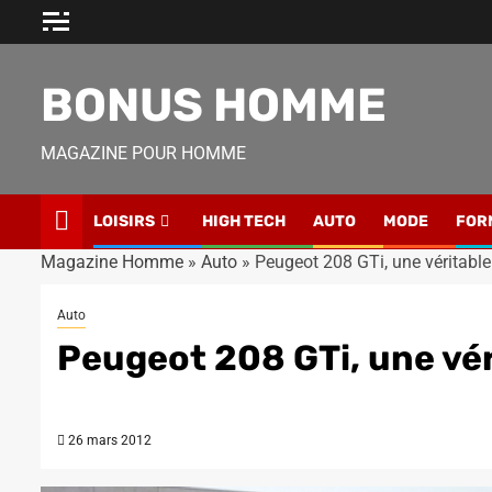
Skip
to
content
BONUS HOMME
MAGAZINE POUR HOMME
LOISIRS
HIGH TECH
AUTO
MODE
FOR
Magazine Homme
»
Auto
»
Peugeot 208 GTi, une véritabl
Auto
Peugeot 208 GTi, une vé
26 mars 2012