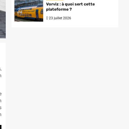
Vorviz : à quoi sert cette
plateforme ?
23 juillet 2026
,
n
e
n
s
n