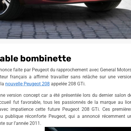
table bombinette
nnonce faite par Peugeot du rapprochement avec General Motors
teur français a affirmé travailler sans relâche sur une versio
 la
nouvelle Peugeot 208
appelée 208 GTi.
une version concept car a été présentée lors du dernier salon d
accueil fut favorable, tous les passionnés de la marque au lio
avec impatience cette future Peugeot 208 GTi. Ces première
du publique réconforte Peugeot, qui a annoncé récemment u
nte sur l’année 2011.