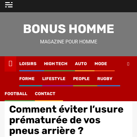
Skip
to
content
BONUS HOMME
MAGAZINE POUR HOMME
LOISIRS
HIGH TECH
AUTO
MODE
Magazine Homme
»
Lifestyle
»
Comment éviter l’usure
FORME
LIFESTYLE
PEOPLE
RUGBY
prématurée de vos pneus arrière ?
FOOTBALL
CONTACT
Auto
Comment éviter l’usure
prématurée de vos
pneus arrière ?